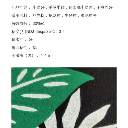
产品性能： 牢度好，手感柔软，耐水洗牢度强，干爽性好
关于我们
产品展示
适用面料： 丝光棉，尼龙布，牛仔布，涤纶布等
公司概况
水性树脂系列
企业文化
固浆粘合剂/水浆系列
有效成分： 30%±1
品牌荣誉
胶浆系列
粘度(万)NDJ-85cps25℃：3-4
数码系列
耐水性： 好
台板胶系列
抗回粘性： 优
热固油墨
干湿擦（级）： 4-4.5
技术创新
销售网络
研发技术
国外网络
国内网络
人力资源
新闻资讯
人才理念
企业动态
社会招聘
行业动态
校园招聘
人才储备
联系我们