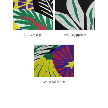
G51-2仿彩浆
G50-5机印仿拔白
G50-2高遮盖白浆