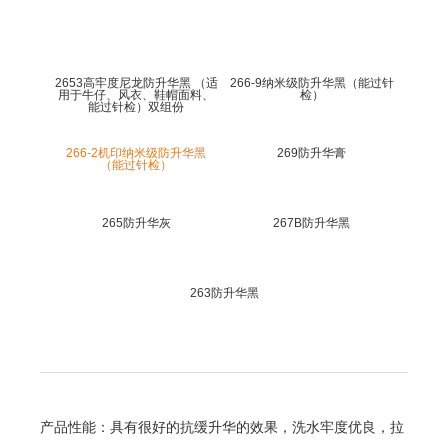
研发技术
国外网络
国内网络
人力资源
新闻资讯
2653高牢度尼龙防升华黑 （适
266-9纳米级防升华黑（能过针
用于牛仔、风衣、鞋帽面料、
检）
人才理念
企业动态
能过针检）双组份
社会招聘
行业动态
校园招聘
266-2机印纳米级防升华黑
269防升华膏
（能过针检）
人才储备
联系我们
265防升华灰
267B防升华黑
联系我们
263防升华黑
产品性能：具有很好的抗缓升华的效果，洗水牢度优良，拉