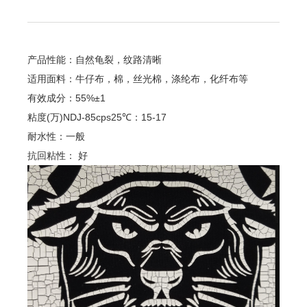
产品性能：自然龟裂，纹路清晰
适用面料：牛仔布，棉，丝光棉，涤纶布，化纤布等
有效成分：55%±1
粘度(万)NDJ-85cps25℃：15-17
耐水性：一般
抗回粘性： 好
关于我们
产品展示
公司概况
水性树脂系列
企业文化
固浆粘合剂/水浆系列
品牌荣誉
胶浆系列
数码系列
台板胶系列
热固油墨