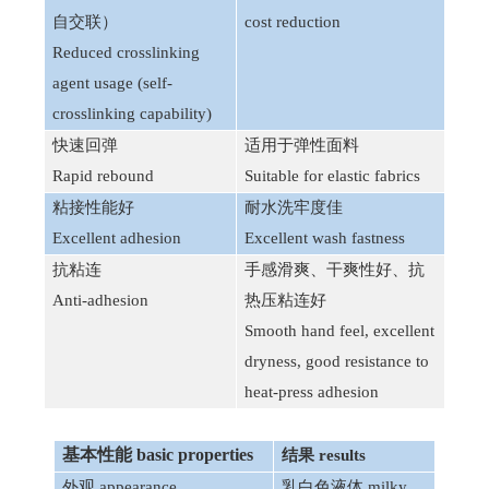
人力资源
新闻资讯
自交联）
cost reduction
人才理念
企业动态
Reduced crosslinking
社会招聘
行业动态
agent usage (self-
校园招聘
crosslinking capability)
人才储备
快速回弹
适用于弹性面料
联系我们
Rapid rebound
Suitable for elastic fabrics
联系我们
粘接性能好
耐水洗牢度佳
Excellent adhesion
Excellent wash fastness
抗粘连
手感滑爽、干爽性好、抗
Anti-adhesion
热压粘连好
Smooth hand feel, excellent
dryness, good resistance to
heat-press adhesion
基本性能
basic properties
结果
results
外观
appearance
乳白色液体
milky