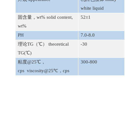
white liquid
固含量，
wt% solid content,
5
2
±
1
wt%
PH
7.0-8.0
理论
TG（℃）
theoretical
-3
0
TG(
℃
)
粘度
@25℃，
300-800
cps
viscosity
@25℃，
cps