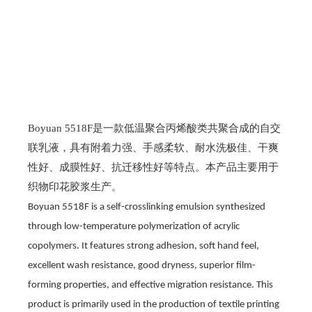
Boyuan
5518F
是一款
低温聚合丙烯酸类共聚合成的自交
联乳液，具有附着力强、手感柔软、耐水洗极佳、干爽
性好、成膜性好、抗迁移性好等特点。本产品主要用于
织物印花胶浆生产。
Boyuan 5518F is a self-crosslinking emulsion synthesized
through low-temperature polymerization of acrylic
copolymers. It features strong adhesion, soft hand feel,
excellent wash resistance, good dryness, superior film-
forming properties, and effective migration resistance. This
product is primarily used in the production of textile printing