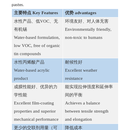
pastes.
主要特点
Key Features
优势
advantages
水性产品、低
VOC、无
环境友好、对人体无害
有机锡
Environmentally friendly,
Water-based formulation,
non-toxic to humans
low VOC, free of organic
tin compounds
关于我们
产品展示
水性丙烯酸产品
耐候性好
公司概况
水性树脂系列
企业文化
固浆粘合剂/水浆系列
Water-based acrylic
Excellent weather
品牌荣誉
胶浆系列
product
resistance
数码系列
成膜性能好、优异的力
能实现拉伸强度和延伸率
台板胶系列
热固油墨
学性能
间的平衡
Excellent film-coating
Achieves a balance
技术创新
销售网络
properties and superior
between tensile strength
研发技术
国外网络
mechanical performance
and elongation
国内网络
更少的交联剂用量（可
降低成本