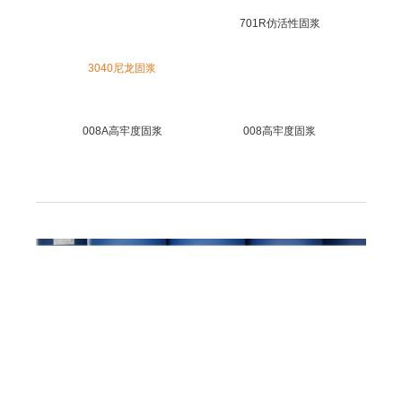
701R仿活性固浆
3040尼龙固浆
008A高牢度固浆
008高牢度固浆
关于我们
产品展示
公司概况
水性树脂系列
企业文化
固浆粘合剂/水浆系列
品牌荣誉
胶浆系列
数码系列
台板胶系列
热固油墨