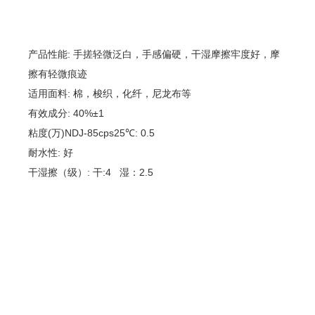
技术创新
销售网络
研发技术
国外网络
产品性能: 手搓轻微泛白，手感偏硬，干湿摩擦牢度好，摩
国内网络
擦有轻微痕迹
人力资源
新闻资讯
适用面料: 棉，梭织，化纤，尼龙布等
有效成分: 40%±1
人才理念
企业动态
社会招聘
行业动态
粘度(万)NDJ-85cps25℃: 0.5
校园招聘
耐水性: 好
人才储备
干湿擦（级）: 干:4 湿：2.5
联系我们
联系我们