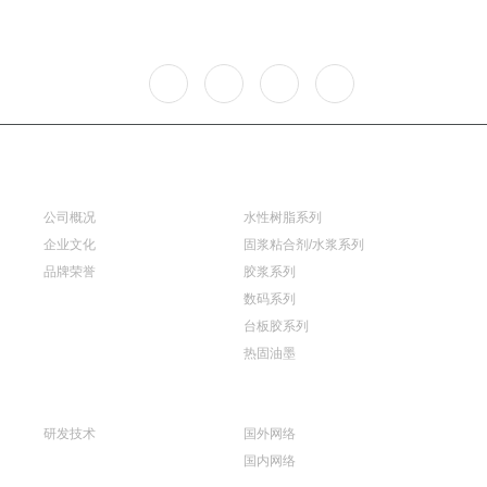
关于我们
产品展示
公司概况
水性树脂系列
企业文化
固浆粘合剂/水浆系列
品牌荣誉
胶浆系列
数码系列
台板胶系列
热固油墨
技术创新
销售网络
研发技术
国外网络
国内网络