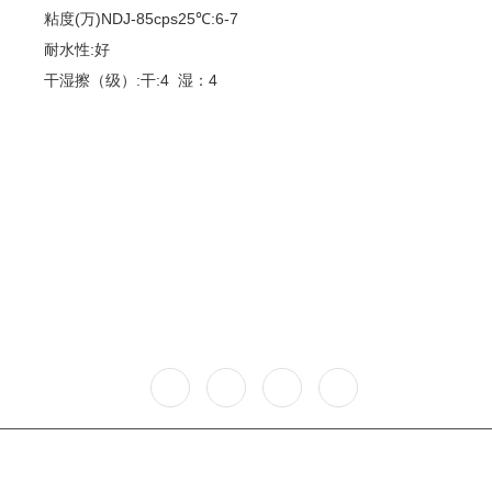
国内网络
粘度(万)NDJ-85cps25℃:6-7
耐水性:好
人力资源
新闻资讯
干湿擦（级）:干:4 湿：4
人才理念
企业动态
社会招聘
行业动态
校园招聘
人才储备
联系我们
联系我们