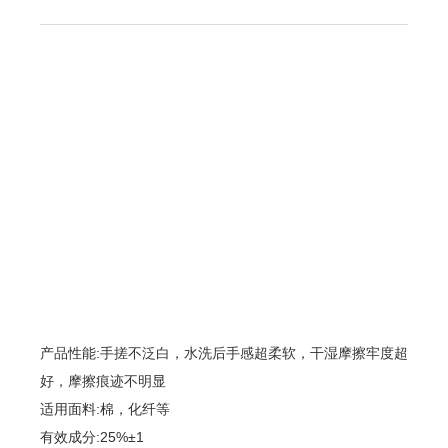
关于我们
产品展示
公司概况
水性树脂系列
企业文化
固浆粘合剂/水浆系列
品牌荣誉
胶浆系列
数码系列
台板胶系列
产品性能:手搓不泛白，水洗后手感超柔软，干湿摩擦牢度超
热固油墨
好，摩擦痕迹不明显
技术创新
销售网络
适用面料:棉，化纤等
研发技术
国外网络
有效成分:25%±1